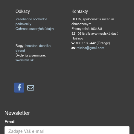
Odkazy
Kontakty
Všeobecné obchodné
RELIA, spoločnosť s ručením
podmienky
obmedzeným
Ochrana osobných údajov
Priemyselná 16318/8
821 09 Bratislava-mestská časť
Ružinov
: 0907 135 442 (Orange)
Blogy:
hnonline
,
dennikn
,
:
reliaba@gmail.com
etrend
Školenia a semináre:
www.relia.sk
Newsletter
Email