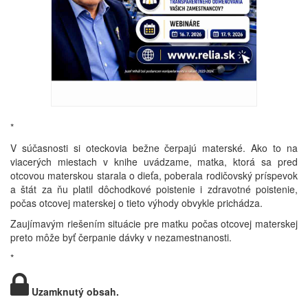
*
V súčasnosti si oteckovia bežne čerpajú materské. Ako to na
viacerých miestach v knihe uvádzame, matka, ktorá sa pred
otcovou materskou starala o dieťa, poberala rodičovský príspevok
a štát za ňu platil dôchodkové poistenie i zdravotné poistenie,
počas otcovej materskej o tieto výhody obvykle prichádza.
Zaujímavým riešením situácie pre matku počas otcovej materskej
preto môže byť čerpanie dávky v nezamestnanosti.
*
Uzamknutý obsah.