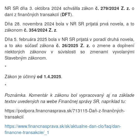
NR SR dňa 3. októbra 2024 schválila zákon
č. 279/2024 Z. z.
o
dani z finančných transakcií (
DFT
).
Dňa 28. novembra 2024 bola v NR SR prijatá prvá novela, a to
zákonom
č. 354/2024 Z. z
.
Dňa 5. februára 2025 bola v NR SR prijatá v poradí druhá novela,
a to ako súčasť zákona
č. 26/2025 Z. z.
o zmene a doplnení
niektorých zákonov v súvislosti so zmenami vyvolanými
Stavebným
zákonom.
*
Zákon je účinný
od 1.4.2025
.
*
Poznámka. Komentár k zákonu bol vypracovaný aj na základe
textov uvedených na webe Finančnej správy SR, napríklad tu:
https://podpora.financnasprava.sk/713115-Daň-z-finančných-
transakcií
https://www.financnasprava.sk/sk/aktualne-dan-clo/faq/dan-
financne-transakcie/_1