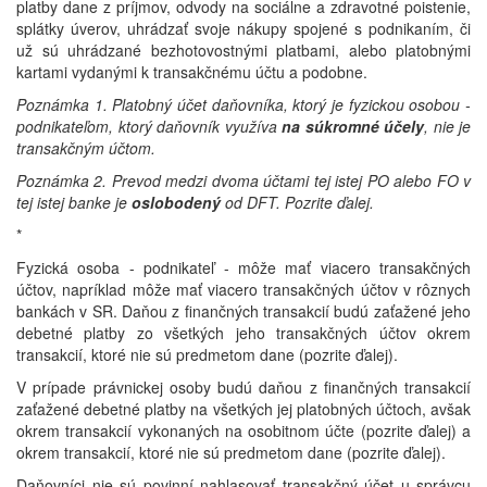
platby dane z príjmov, odvody na sociálne a zdravotné poistenie,
splátky úverov, uhrádzať svoje nákupy spojené s podnikaním, či
už sú uhrádzané bezhotovostnými platbami, alebo platobnými
kartami vydanými k transakčnému účtu a podobne.
Poznámka 1. Platobný účet daňovníka, ktorý je fyzickou osobou -
podnikateľom, ktorý daňovník využíva
na súkromné účely
, nie je
transakčným účtom.
Poznámka 2. Prevod medzi dvoma účtami tej istej PO alebo FO v
tej istej banke je
oslobodený
od DFT. Pozrite ďalej.
*
Fyzická osoba - podnikateľ - môže mať viacero transakčných
účtov, napríklad môže mať viacero transakčných účtov v rôznych
bankách v SR. Daňou z finančných transakcií budú zaťažené jeho
debetné platby zo všetkých jeho transakčných účtov okrem
transakcií, ktoré nie sú predmetom dane (pozrite ďalej).
V prípade právnickej osoby budú daňou z finančných transakcií
zaťažené debetné platby na všetkých jej platobných účtoch, avšak
okrem transakcií vykonaných na osobitnom účte (pozrite ďalej) a
okrem transakcií, ktoré nie sú predmetom dane (pozrite ďalej).
Daňovníci nie sú povinní nahlasovať transakčný účet u správcu