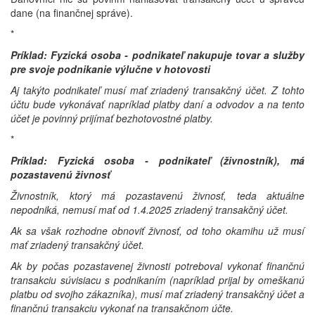
dane (na finančnej správe).
*
Príklad: Fyzická osoba - podnikateľ nakupuje tovar a služby
pre svoje podnikanie výlučne v hotovosti
Aj takýto podnikateľ musí mať zriadený transakčný účet. Z tohto
účtu bude vykonávať napríklad platby daní a odvodov a na tento
účet je povinný prijímať bezhotovostné platby.
*
Príklad: Fyzická osoba - podnikateľ (živnostník), má
pozastavenú živnosť
Živnostník, ktorý má pozastavenú živnosť, teda aktuálne
nepodniká, nemusí mať od 1.4.2025 zriadený transakčný účet.
Ak sa však rozhodne obnoviť živnosť, od toho okamihu už musí
mať zriadený transakčný účet.
Ak by počas pozastavenej živnosti potreboval vykonať finančnú
transakciu súvisiacu s podnikaním (napríklad prijal by omeškanú
platbu od svojho zákazníka), musí mať zriadený transakčný účet a
finančnú transakciu vykonať na transakčnom účte.