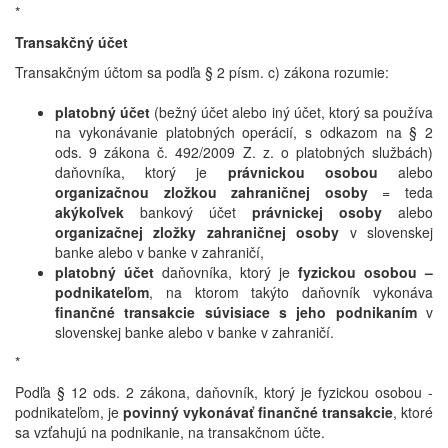
*
Transakčný účet
Transakčným účtom sa podľa § 2 písm. c) zákona rozumie:
platobný účet
(bežný účet alebo iný účet, ktorý sa používa
na vykonávanie platobných operácií, s odkazom na § 2
ods. 9 zákona č. 492/2009 Z. z. o platobných službách)
daňovníka, ktorý je
právnickou osobou
alebo
organizačnou zložkou zahraničnej osoby
= teda
akýkoľvek
bankový účet
právnickej osoby
alebo
organizačnej zložky zahraničnej osoby
v slovenskej
banke alebo v banke v zahraničí,
platobný účet
daňovníka, ktorý je
fyzickou osobou –
podnikateľom
, na ktorom takýto daňovník vykonáva
finančné transakcie súvisiace s jeho podnikaním
v
slovenskej banke alebo v banke v zahraničí.
*
Podľa § 12 ods. 2 zákona, daňovník, ktorý je fyzickou osobou -
podnikateľom, je
povinný vykonávať finančné transakcie
, ktoré
sa vzťahujú na podnikanie, na transakčnom účte.