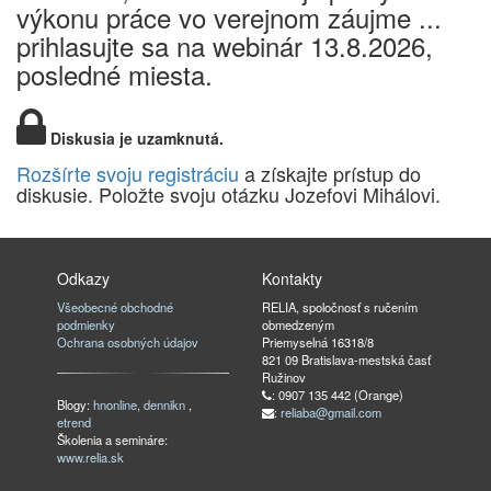
výkonu práce vo verejnom záujme ...
prihlasujte sa na webinár 13.8.2026,
posledné miesta.
Diskusia je uzamknutá.
Rozšírte svoju registráciu
a získajte prístup do
diskusie. Položte svoju otázku Jozefovi Mihálovi.
Odkazy
Kontakty
Všeobecné obchodné
RELIA, spoločnosť s ručením
podmienky
obmedzeným
Ochrana osobných údajov
Priemyselná 16318/8
821 09 Bratislava-mestská časť
Ružinov
: 0907 135 442 (Orange)
Blogy:
hnonline
,
dennikn
,
:
reliaba@gmail.com
etrend
Školenia a semináre:
www.relia.sk