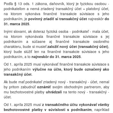
Podľa § 13 ods. 1 zákona, daňovník, ktorý je fyzickou osobou -
podnikateľom a nemá zriadený transakčný účet = platobný účet,
na ktorom vykonáva finančné transakcie súvisiace s jeho
podnikaním, je
povinný zriadiť si transakčný účet
najneskôr
do
31. marca 2025
.
Inými slovami, ak doteraz fyzická osoba - podnikateľ - mala účet,
na ktorom vykonávala finančné transakcie súvisiace s jej
podnikaním a súčasne aj finančné transakcie osobného
charakteru, bude si musieť
založiť nový účet (transakčný účet)
,
ktorý bude slúžiť len na finančné transakcie súvisiace s jeho
podnikaním, a to
najneskôr do 31. marca 2025
.
Od 1. apríla 2025 musí vykonávať finančné transakcie súvisiace s
jeho podnikaním
výlučne na účte, ktorý bude označený ako
transakčný účet
.
Ak bude mať podnikateľ zriadený nový - transakčný - účet, nemal
by pritom zabudnúť
oznámiť
svojim obchodným partnerom, aby
mu bezhotovostné platby
uhrádzali
na tento nový - transakčný -
účet.
Od 1. apríla 2025 musí
z transakčného účtu vykonávať všetky
bezhotovostné platby v súvislosti s podnikaním
, napríklad