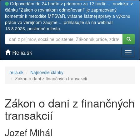
Odpovedám do 24 hodín,v priemere za 12 hodín ... novinka: v
článku "Zákon o rovnakom odmeňovaní" je zapracovaný
komentár k metodike MPSVaR, vrátane štátnej správy a výkonu
práce vo verejnom záujme ... prihlasujte sa na webinár
13.8.2026, posledné miesta.
Relia.sk
Toggl
naviga
relia.sk
Najnovšie články
Zákon o dani z finančných transakcií
Zákon o dani z finančných
transakcií
Jozef Mihál