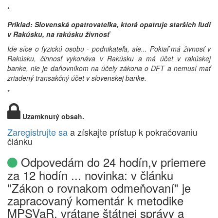
*
Príklad: Slovenská opatrovateľka, ktorá opatruje starších ľudí
v Rakúsku, na rakúsku živnosť
Ide síce o fyzickú osobu - podnikateľa, ale... Pokiaľ má živnosť v
Rakúsku, činnosť vykonáva v Rakúsku a má účet v rakúskej
banke, nie je daňovníkom na účely zákona o DFT a nemusí mať
zriadený transakčný účet v slovenskej banke.
*
Uzamknutý obsah.
Zaregistrujte sa
a získajte prístup k pokračovaniu
článku
Odpovedám do 24 hodín,v priemere
za 12 hodín ... novinka: v článku
"Zákon o rovnakom odmeňovaní" je
zapracovaný komentár k metodike
MPSVaR, vrátane štátnej správy a