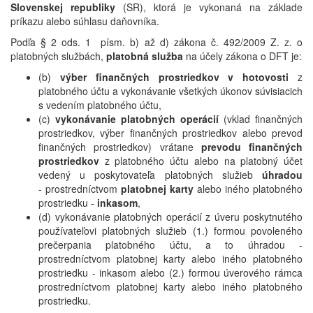
Slovenskej republiky
(SR), ktorá je vykonaná na základe
príkazu alebo súhlasu daňovníka.
Podľa § 2 ods. 1
písm. b) až d) zákona č. 492/2009 Z. z. o
platobných službách,
platobná služba
na účely zákona o DFT je:
(b)
výber finančných prostriedkov v hotovosti
z
platobného účtu a vykonávanie všetkých úkonov súvisiacich
s vedením platobného účtu,
(c)
vykonávanie platobných operácií
(vklad finančných
prostriedkov, výber finančných prostriedkov alebo prevod
finančných prostriedkov) vrátane
prevodu finančných
prostriedkov
z platobného účtu alebo na platobný účet
vedený u poskytovateľa platobných služieb
úhradou
- prostredníctvom
platobnej karty
alebo iného platobného
prostriedku -
inkasom
,
(d) vykonávanie platobných operácií z úveru poskytnutého
používateľovi platobných služieb (1.) formou povoleného
prečerpania platobného účtu, a to úhradou -
prostredníctvom platobnej karty alebo iného platobného
prostriedku - inkasom alebo (2.) formou úverového rámca
prostredníctvom platobnej karty alebo iného platobného
prostriedku.