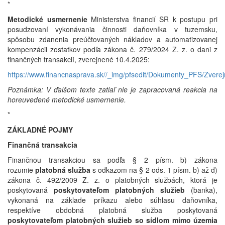
*
Metodické usmernenie
Ministerstva financií SR k postupu pri
posudzovaní vykonávania činnosti daňovníka v tuzemsku,
spôsobu zdanenia preúčtovaných nákladov a automatizovanej
kompenzácii zostatkov podľa zákona č. 279/2024 Z. z. o dani z
finančných transakcií, zverejnené 10.4.2025:
https://www.financnasprava.sk//_img/pfsedit/Dokumenty_PFS/Zve
Poznámka: V ďalšom texte zatiaľ nie je zapracovaná reakcia na
horeuvedené metodické usmernenie.
*
ZÁKLADNÉ POJMY
Finančná transakcia
Finančnou transakciou sa podľa § 2 písm. b) zákona
rozumie
platobná služba
s odkazom na
§ 2 ods. 1 písm. b) až d)
zákona č. 492/2009 Z. z. o platobných službách, ktorá je
poskytovaná
poskytovateľom platobných služieb
(banka),
vykonaná na základe príkazu alebo súhlasu daňovníka,
respektíve obdobná platobná služba poskytovaná
poskytovateľom platobných služieb so sídlom mimo územia