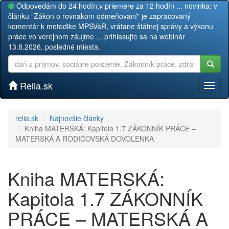
Odpovedám do 24 hodín,v priemere za 12 hodín ... novinka: v
článku "Zákon o rovnakom odmeňovaní" je zapracovaný
komentár k metodike MPSVaR, vrátane štátnej správy a výkonu
práce vo verejnom záujme ... prihlasujte sa na webinár
13.8.2026, posledné miesta.
Relia.sk
Toggl
naviga
relia.sk
Najnovšie články
Kniha MATERSKÁ: Kapitola 1.7 ZÁKONNÍK PRÁCE –
MATERSKÁ A RODIČOVSKÁ DOVOLENKA
Kniha MATERSKÁ:
Kapitola 1.7 ZÁKONNÍK
PRÁCE – MATERSKÁ A