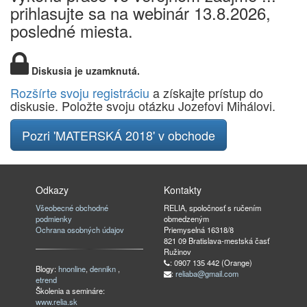
prihlasujte sa na webinár 13.8.2026,
posledné miesta.
Diskusia je uzamknutá.
Rozšírte svoju registráciu
a získajte prístup do
diskusie. Položte svoju otázku Jozefovi Mihálovi.
Pozri 'MATERSKÁ 2018' v obchode
Odkazy
Kontakty
Všeobecné obchodné
RELIA, spoločnosť s ručením
podmienky
obmedzeným
Ochrana osobných údajov
Priemyselná 16318/8
821 09 Bratislava-mestská časť
Ružinov
: 0907 135 442 (Orange)
Blogy:
hnonline
,
dennikn
,
:
reliaba@gmail.com
etrend
Školenia a semináre:
www.relia.sk