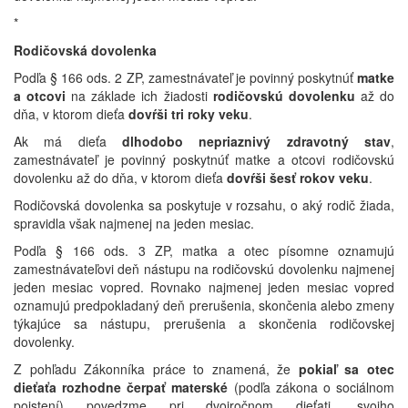
*
Rodičovská dovolenka
Podľa § 166 ods. 2 ZP, zamestnávateľ je povinný poskytnúť
matke
a otcovi
na základe ich žiadosti
rodičovskú dovolenku
až do
dňa, v ktorom dieťa
dovŕši tri roky veku
.
Ak má dieťa
dlhodobo nepriaznivý zdravotný stav
,
zamestnávateľ je povinný poskytnúť matke a otcovi rodičovskú
dovolenku až do dňa, v ktorom dieťa
dovŕši šesť rokov veku
.
Rodičovská dovolenka sa poskytuje v rozsahu, o aký rodič žiada,
spravidla však najmenej na jeden mesiac.
Podľa § 166 ods. 3 ZP, matka a otec písomne oznamujú
zamestnávateľovi deň nástupu na rodičovskú dovolenku najmenej
jeden mesiac vopred. Rovnako najmenej jeden mesiac vopred
oznamujú predpokladaný deň prerušenia, skončenia alebo zmeny
týkajúce sa nástupu, prerušenia a skončenia rodičovskej
dovolenky.
Z pohľadu Zákonníka práce to znamená, že
pokiaľ sa otec
dieťaťa rozhodne čerpať materské
(podľa zákona o sociálnom
poistení) povedzme pri dvojročnom dieťati, svojho