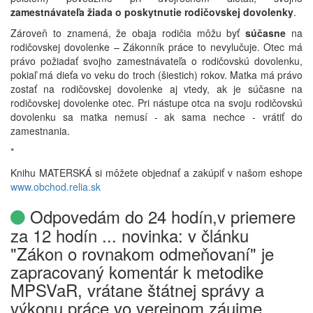
zamestnávateľa žiada o poskytnutie rodičovskej dovolenky
.
Zároveň to znamená, že obaja rodičia môžu byť
súčasne
na
rodičovskej dovolenke – Zákonník práce to nevylučuje. Otec má
právo požiadať svojho zamestnávateľa o rodičovskú dovolenku,
pokiaľ má dieťa vo veku do troch (šiestich) rokov. Matka má právo
zostať na rodičovskej dovolenke aj vtedy, ak je súčasne na
rodičovskej dovolenke otec. Pri nástupe otca na svoju rodičovskú
dovolenku sa matka nemusí - ak sama nechce - vrátiť do
zamestnania.
*
Knihu MATERSKÁ si môžete objednať a zakúpiť v našom eshope
www.obchod.relia.sk
Odpovedám do 24 hodín,v priemere
za 12 hodín ... novinka: v článku
"Zákon o rovnakom odmeňovaní" je
zapracovaný komentár k metodike
MPSVaR, vrátane štátnej správy a
výkonu práce vo verejnom záujme ...