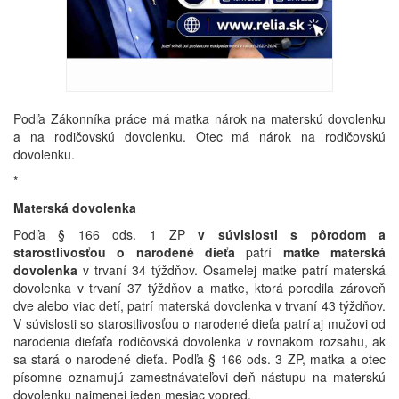
Podľa Zákonníka práce má matka nárok na materskú dovolenku
a na rodičovskú dovolenku. Otec má nárok na rodičovskú
dovolenku.
*
Materská dovolenka
Podľa § 166 ods. 1 ZP
v súvislosti s pôrodom a
starostlivosťou o narodené dieťa
patrí
matke materská
dovolenka
v trvaní 34 týždňov. Osamelej matke patrí materská
dovolenka v trvaní 37 týždňov a matke, ktorá porodila zároveň
dve alebo viac detí, patrí materská dovolenka v trvaní 43 týždňov.
V súvislosti so starostlivosťou o narodené dieťa patrí aj mužovi od
narodenia dieťaťa rodičovská dovolenka v rovnakom rozsahu, ak
sa stará o narodené dieťa. Podľa § 166 ods. 3 ZP, matka a otec
písomne oznamujú zamestnávateľovi deň nástupu na materskú
dovolenku najmenej jeden mesiac vopred.