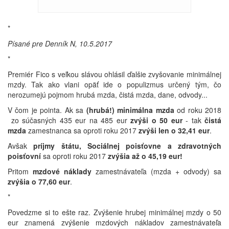
*
Písané pre Denník N, 10.5.2017
*
Premiér Fico s veľkou slávou ohlásil ďalšie zvyšovanie minimálnej
mzdy. Tak ako vlani opäť ide o populizmus určený tým, čo
nerozumejú pojmom hrubá mzda, čistá mzda, dane, odvody...
V čom je pointa. Ak sa
(hrubá!) minimálna mzda
od roku 2018
zo súčasných 435 eur na 485 eur
zvýši o 50 eur
- tak
čistá
mzda
zamestnanca sa oproti roku 2017
zvýši len o 32,41 eur
.
Avšak
príjmy štátu, Sociálnej poisťovne a zdravotných
poisťovní
sa oproti roku 2017
zvýšia až o 45,19 eur!
Pritom
mzdové náklady
zamestnávateľa (mzda + odvody) sa
zvýšia o 77,60 eur
.
*
Povedzme si to ešte raz. Zvýšenie hrubej minimálnej mzdy o 50
eur znamená zvýšenie mzdových nákladov zamestnávateľa