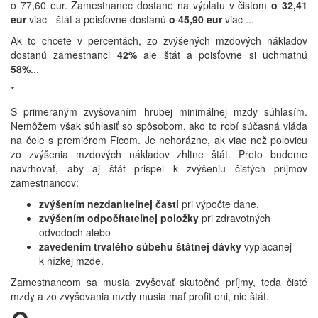
o 77,60 eur. Zamestnanec dostane na výplatu v čistom
o 32,41
eur
viac - štát a poisťovne dostanú
o 45,90 eur
viac ...
Ak to chcete v percentách, zo zvýšených mzdových nákladov
dostanú zamestnanci
42%
ale štát a poisťovne si uchmatnú
58%
...
*
S primeraným zvyšovaním hrubej minimálnej mzdy súhlasím.
Nemôžem však súhlasiť so spôsobom, ako to robí súčasná vláda
na čele s premiérom Ficom. Je nehorázne, ak viac než polovicu
zo zvýšenia mzdových nákladov zhltne štát. Preto budeme
navrhovať, aby aj štát prispel k zvýšeniu čistých príjmov
zamestnancov:
zvýšením nezdaniteľnej časti
pri výpočte dane,
zvýšením odpočítateľnej položky
pri zdravotných
odvodoch alebo
zavedením trvalého súbehu štátnej dávky
vyplácanej
k nízkej mzde.
Zamestnancom sa musia zvyšovať skutočné príjmy, teda čisté
mzdy a zo zvyšovania mzdy musia mať profit oni, nie štát.