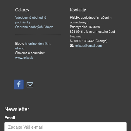
Odkazy
Kontakty
Všeobecné obchodné
RELIA, spoločnosť s ručením
podmienky
obmedzeným
Ochrana osobných údajov
Priemyselná 16318/8
821 09 Bratislava-mestská časť
Ružinov
: 0907 135 442 (Orange)
Blogy:
hnonline
,
dennikn
,
:
reliaba@gmail.com
etrend
Školenia a semináre:
www.relia.sk
Newsletter
Email