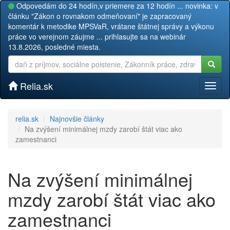
Odpovedám do 24 hodín,v priemere za 12 hodín ... novinka: v
článku "Zákon o rovnakom odmeňovaní" je zapracovaný
komentár k metodike MPSVaR, vrátane štátnej správy a výkonu
práce vo verejnom záujme ... prihlasujte sa na webinár
13.8.2026, posledné miesta.
Relia.sk
Toggl
naviga
relia.sk
Najnovšie články
Na zvýšení minimálnej mzdy zarobí štát viac ako
zamestnanci
Na zvýšení minimálnej
mzdy zarobí štát viac ako
zamestnanci