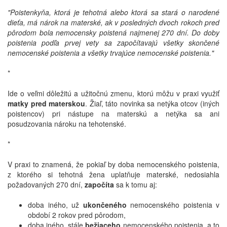
"Poistenkyňa, ktorá je tehotná alebo ktorá sa stará o narodené
dieťa, má nárok na materské, ak v posledných dvoch rokoch pred
pôrodom bola nemocensky poistená najmenej 270 dní. Do doby
poistenia podľa prvej vety sa započítavajú všetky skončené
nemocenské poistenia a všetky trvajúce nemocenské poistenia."
*
Ide o veľmi dôležitú a užitočnú zmenu, ktorú môžu v praxi využiť
matky pred materskou
. Žiaľ, táto novinka sa netýka otcov (iných
poistencov) pri nástupe na materskú a netýka sa ani
posudzovania nároku na tehotenské.
*
V praxi to znamená, že pokiaľ by doba nemocenského poistenia,
z ktorého si tehotná žena uplatňuje materské, nedosiahla
požadovaných 270 dní,
započíta
sa k tomu aj:
doba iného, už
ukončeného
nemocenského poistenia v
období 2 rokov pred pôrodom,
doba iného, stále
bežiaceho
nemocenského poistenia, a to