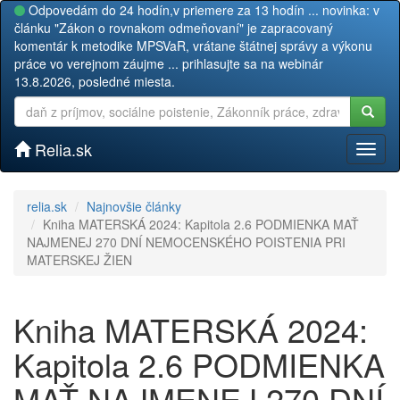
Odpovedám do 24 hodín,v priemere za 13 hodín ... novinka: v
článku "Zákon o rovnakom odmeňovaní" je zapracovaný
komentár k metodike MPSVaR, vrátane štátnej správy a výkonu
práce vo verejnom záujme ... prihlasujte sa na webinár
13.8.2026, posledné miesta.
Relia.sk
Toggl
naviga
relia.sk
Najnovšie články
Kniha MATERSKÁ 2024: Kapitola 2.6 PODMIENKA MAŤ
NAJMENEJ 270 DNÍ NEMOCENSKÉHO POISTENIA PRI
MATERSKEJ ŽIEN
Kniha MATERSKÁ 2024:
Kapitola 2.6 PODMIENKA
MAŤ NAJMENEJ 270 DNÍ