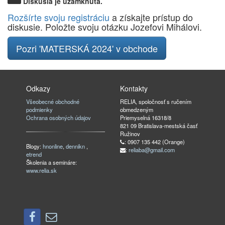
Diskusia je uzamknutá.
Rozšírte svoju registráciu
a získajte prístup do
diskusie. Položte svoju otázku Jozefovi Mihálovi.
Pozri 'MATERSKÁ 2024' v obchode
Odkazy
Kontakty
Všeobecné obchodné
RELIA, spoločnosť s ručením
podmienky
obmedzeným
Ochrana osobných údajov
Priemyselná 16318/8
821 09 Bratislava-mestská časť
Ružinov
: 0907 135 442 (Orange)
Blogy:
hnonline
,
dennikn
,
:
reliaba@gmail.com
etrend
Školenia a semináre:
www.relia.sk