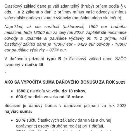
Čiastkový základ dane je váš zdaniteľný (hrubý) príjem podľa § 6
ods. 1 a 2 zákona o dani z príjmov mínus vaše odvody a mínus
vaše ďalšie daňovo uznané výdavky (paušálne alebo skutočné).
Napríklad, ak ste zarábali (fakturovali) 1500 eur hrubého
mesačne, teda 18000 eur za celý rok 2023, zaplatili ste minimálne
odvody a uplatníte si paušálne výdavky 60 % z príjmu, váš
čiastkový základ dane je 18000 eur - 3426 eur odvody - 10800
eur paušálne výdavky = 3774 eur.
V daňovom priznaní
typu B
je čiastkový základ dane SZČO
uvedený
v riadku 45
.
*
AKO SA VYPOČÍTA SUMA DAŇOVÉHO BONUSU ZA ROK 2023
1680 €
na dieťa vo veku
do 18 rokov
,
600 €
na dieťa vo veku
od 18 rokov.
Súčasne
je daňový bonus v daňovom priznaní za rok 2023
najviac suma:
20 %
súčtu čiastkových základov dane vás a druhej
oprávnenej osoby (druhého rodiča) pri 1 dieťati,