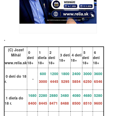
*
(C) Jozef
0
1
2
5
6
Mihál
3 deti
4 deti
detí
dieťa
deti
detí
detí
18+
18+
www.relia.sk
18+
18+
18+
18+
18+
600
1200
1800
2400
3000
3600
0 detí do 18
-
r.
3000
4445
5295
5854
6250
6546
1680
2280
2880
3480
4080
4680
5280
1 dieťa do
18 r.
8400
8445
8471
8488
8500
8510
9600