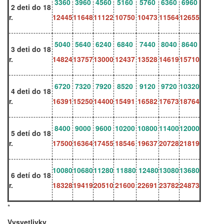
3360
3960
4560
5160
5760
6360
6960
2 deti do 18
r.
12445
11648
11122
10750
10473
11564
12655
5040
5640
6240
6840
7440
8040
8640
3 deti do 18
r.
14824
13757
13000
12437
13528
14619
15710
6720
7320
7920
8520
9120
9720
10320
4 deti do 18
r.
16391
15250
14400
15491
16582
17673
18764
8400
9000
9600
10200
10800
11400
12000
5 detí do 18
r.
17500
16364
17455
18546
19637
20728
21819
10080
10680
11280
11880
12480
13080
13680
6 detí do 18
r.
18328
19419
20510
21600
22691
23782
24873
*
Vysvetlivky