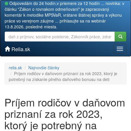
Odpovedám do 24 hodín,v priemere za 12 hodín ... novinka: v
článku "Zákon o rovnakom odmeňovaní" je zapracovaný
komentár k metodike MPSVaR, vrátane štátnej správy a výkonu
práce vo verejnom záujme ... prihlasujte sa na webinár
13.8.2026, posledné miesta.
Relia.sk
Toggl
naviga
relia.sk
Najnovšie články
Príjem rodičov v daňovom priznaní za rok 2023, ktorý je
potrebný na získanie plného daňového bonusu na deti
Príjem rodičov v daňovom
priznaní za rok 2023,
ktorý je potrebný na