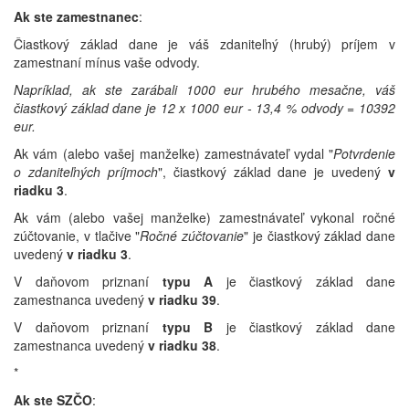
Ak ste
zamestnanec
:
Čiastkový základ dane je váš zdaniteľný (hrubý) príjem v
zamestnaní mínus vaše odvody.
Napríklad, ak ste zarábali 1000 eur hrubého mesačne, váš
čiastkový základ dane je 12 x 1000 eur - 13,4 % odvody = 10392
eur.
Ak vám (alebo vašej manželke) zamestnávateľ vydal "
Potvrdenie
o zdaniteľných príjmoch
", čiastkový základ dane je uvedený
v
riadku 3
.
Ak vám (alebo vašej manželke) zamestnávateľ vykonal ročné
zúčtovanie, v tlačive "
Ročné zúčtovanie
" je čiastkový základ dane
uvedený
v riadku 3
.
V daňovom priznaní
typu A
je čiastkový základ dane
zamestnanca uvedený
v riadku 39
.
V daňovom priznaní
typu B
je čiastkový základ dane
zamestnanca uvedený
v riadku 38
.
*
Ak ste
SZČO
: