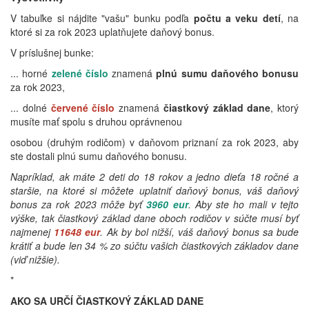
V tabuľke si nájdite "vašu" bunku podľa
počtu a veku detí
, na
ktoré si za rok 2023 uplatňujete daňový bonus.
V príslušnej bunke:
... horné
zelené číslo
znamená
plnú sumu daňového bonusu
za rok 2023,
... dolné
červené číslo
znamená
čiastkový základ dane
, ktorý
musíte mať spolu s druhou oprávnenou
osobou (druhým rodičom) v daňovom priznaní za rok 2023, aby
ste dostali plnú sumu daňového bonusu.
Napríklad, ak máte 2 deti do 18 rokov a jedno dieťa 18 ročné a
staršie, na ktoré si môžete uplatniť daňový bonus, váš daňový
bonus za rok 2023 môže byť
3960 eur
. Aby ste ho mali v tejto
výške, tak čiastkový základ dane oboch rodičov v súčte musí byť
najmenej
11648 eur
. Ak by bol nižší, váš daňový bonus sa bude
krátiť a bude len 34 % zo súčtu vašich čiastkových základov dane
(viď nižšie).
*
AKO SA URČÍ ČIASTKOVÝ ZÁKLAD DANE