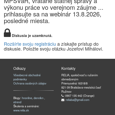
MPSVaR, vrátane štátnej správy a
výkonu práce vo verejnom záujme ...
prihlasujte sa na webinár 13.8.2026,
posledné miesta.
Diskusia je uzamknutá.
Rozšírte svoju registráciu
a získajte prístup do
diskusie. Položte svoju otázku Jozefovi Mihálovi.
Odkazy
Kontakty
Všeobecné obchodné
RELIA, spoločnosť s ručením
podmienky
obmedzeným
Ochrana osobných údajov
Priemyselná 16318/8
821 09 Bratislava-mestská časť
Ružinov
: 0907 135 442 (Orange)
Blogy:
hnonline
,
dennikn
,
:
reliaba@gmail.com
etrend
Školenia a semináre:
www.relia.sk