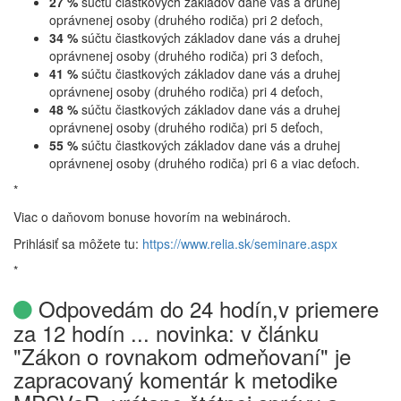
27 %
súčtu čiastkových základov dane vás a druhej
oprávnenej osoby (druhého rodiča) pri 2 deťoch,
34 %
súčtu čiastkových základov dane vás a druhej
oprávnenej osoby (druhého rodiča) pri 3 deťoch,
41 %
súčtu čiastkových základov dane vás a druhej
oprávnenej osoby (druhého rodiča) pri 4 deťoch,
48 %
súčtu čiastkových základov dane vás a druhej
oprávnenej osoby (druhého rodiča) pri 5 deťoch,
55 %
súčtu čiastkových základov dane vás a druhej
oprávnenej osoby (druhého rodiča) pri 6 a viac deťoch.
*
Viac o daňovom bonuse hovorím na webinároch.
Prihlásiť sa môžete tu:
https://www.relia.sk/seminare.aspx
*
Odpovedám do 24 hodín,v priemere
za 12 hodín ... novinka: v článku
"Zákon o rovnakom odmeňovaní" je
zapracovaný komentár k metodike