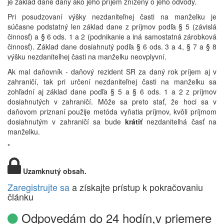
je základ dane daný ako jeho príjem znížený o jeho odvody.
Pri posudzovaní výšky nezdaniteľnej časti na manželku je
súčasne podstatný len základ dane z príjmov podľa § 5 (závislá
činnosť) a § 6 ods. 1 a 2 (podnikanie a iná samostatná zárobková
činnosť). Základ dane dosiahnutý podľa § 6 ods. 3 a 4, § 7 a § 8
výšku nezdaniteľnej časti na manželku neovplyvní.
Ak mal daňovník - daňový rezident SR za daný rok príjem aj v
zahraničí, tak pri určení nezdaniteľnej časti na manželku sa
zohľadní aj základ dane podľa § 5 a § 6 ods. 1 a 2 z príjmov
dosiahnutých v zahraničí. Môže sa preto stať, že hoci sa v
daňovom priznaní použije metóda vyňatia príjmov, kvôli príjmom
dosiahnutým v zahraničí sa bude
krátiť
nezdaniteľná časť na
manželku.
*
Uzamknutý obsah.
Zaregistrujte sa
a získajte prístup k pokračovaniu
článku
Odpovedám do 24 hodín,v priemere