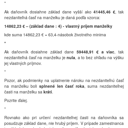
*
Ak daňovník dosiahne základ dane vyšší ako
41445,46 €
, tak
nezdaniteľná časť na manželku je daná podľa vzorca:
14862,23 € – (základ dane : 4) - vlastný príjem manželky
kde suma 14862,23 € = 63,4-násobok životného minima
*
Ak daňovník dosiahne základ dane
59448,91 € a viac
, tak
nezdaniteľná časť na manželku je
nula
, a to bez ohľadu na výšku
jej vlastných príjmov.
*
Pozor, ak podmienky na uplatnenie nároku na nezdaniteľnú časť
na manželku boli
splnené len časť roka
, suma nezdaniteľnej
časti na manželku sa
kráti
.
Pozrite ďalej.
*
Rovnako ako pri určení nezdaniteľnej časti na daňovníka sa
posudzuje základ dane, nie hrubý príjem. V prípade zamestnanca