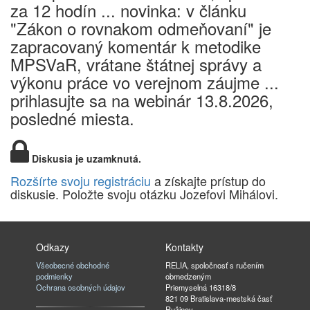
za 12 hodín ... novinka: v článku
"Zákon o rovnakom odmeňovaní" je
zapracovaný komentár k metodike
MPSVaR, vrátane štátnej správy a
výkonu práce vo verejnom záujme ...
prihlasujte sa na webinár 13.8.2026,
posledné miesta.
Diskusia je uzamknutá.
Rozšírte svoju registráciu
a získajte prístup do
diskusie. Položte svoju otázku Jozefovi Mihálovi.
Odkazy
Kontakty
Všeobecné obchodné
RELIA, spoločnosť s ručením
podmienky
obmedzeným
Ochrana osobných údajov
Priemyselná 16318/8
821 09 Bratislava-mestská časť
Ružinov