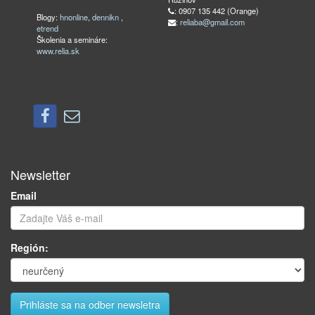
: 0907 135 442 (Orange)
Blogy:
hnonline
,
dennikn
,
:
reliaba@gmail.com
etrend
Školenia a semináre:
www.relia.sk
Newsletter
Email
Región: