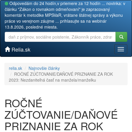
Odpovedám do 24 hodín,v priemere za 12 hodín ... novinka: v
článku "Zákon o rovnakom odmeňovaní" je zapracovaný
komentár k metodike MPSVaR, vrátane štátnej správy a výkonu
práce vo verejnom záujme ... prihlasujte sa na webinár
13.8.2026, posledné miesta.
Relia.sk
Toggl
naviga
relia.sk
Najnovšie články
ROČNÉ ZÚČTOVANIE/DAŇOVÉ PRIZNANIE ZA ROK
2023: Nezdaniteľná časť na manžela/manželku
ROČNÉ
ZÚČTOVANIE/DAŇOVÉ
PRIZNANIE ZA ROK