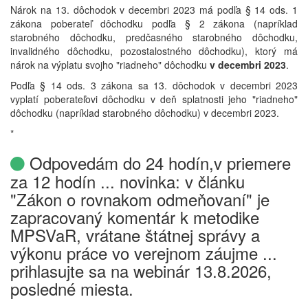
Nárok na 13. dôchodok v decembri 2023 má podľa § 14 ods. 1
zákona poberateľ dôchodku podľa § 2 zákona (napríklad
starobného dôchodku, predčasného starobného dôchodku,
invalidného dôchodku, pozostalostného dôchodku), ktorý má
nárok na výplatu svojho "riadneho" dôchodku
v decembri 2023
.
Podľa § 14 ods. 3 zákona sa 13. dôchodok v decembri 2023
vyplatí poberateľovi dôchodku v deň splatnosti jeho "riadneho"
dôchodku (napríklad starobného dôchodku) v decembri 2023.
*
Odpovedám do 24 hodín,v priemere
za 12 hodín ... novinka: v článku
"Zákon o rovnakom odmeňovaní" je
zapracovaný komentár k metodike
MPSVaR, vrátane štátnej správy a
výkonu práce vo verejnom záujme ...
prihlasujte sa na webinár 13.8.2026,
posledné miesta.