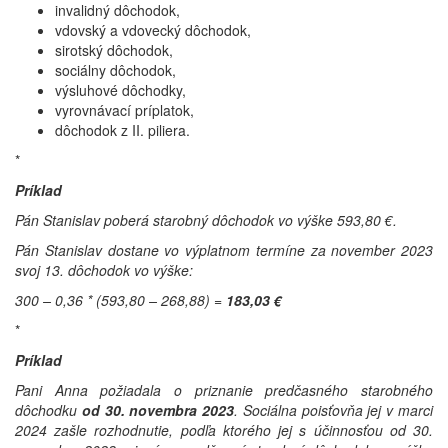
invalidný dôchodok,
vdovský a vdovecký dôchodok,
sirotský dôchodok,
sociálny dôchodok,
výsluhové dôchodky,
vyrovnávací príplatok,
dôchodok z II. piliera.
*
Príklad
Pán Stanislav poberá starobný dôchodok vo výške 593,80 €.
Pán Stanislav dostane vo výplatnom termíne za november 2023
svoj 13. dôchodok vo výške:
300 – 0,36 * (593,80 – 268,88) =
183,03 €
*
Príklad
Pani Anna požiadala o priznanie predčasného starobného
dôchodku
od 30. novembra 2023
. Sociálna poisťovňa jej v marci
2024 zašle rozhodnutie, podľa ktorého jej s účinnosťou od 30.