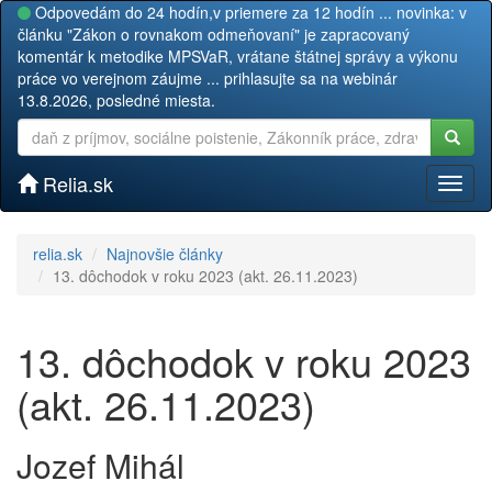
Odpovedám do 24 hodín,v priemere za 12 hodín ... novinka: v
článku "Zákon o rovnakom odmeňovaní" je zapracovaný
komentár k metodike MPSVaR, vrátane štátnej správy a výkonu
práce vo verejnom záujme ... prihlasujte sa na webinár
13.8.2026, posledné miesta.
Relia.sk
Toggl
naviga
relia.sk
Najnovšie články
13. dôchodok v roku 2023 (akt. 26.11.2023)
13. dôchodok v roku 2023
(akt. 26.11.2023)
Jozef Mihál