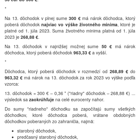
*
Na 13. dôchodok v plnej sume
300 €
má nárok dôchodca, ktorý
poberá dôchodok
najviac vo výške životného minima
, ktoré je
platné od 1. júla 2023. Suma životného minima platná od 1. júla
2023 je
268,88 €
.
Na 13. dôchodok v najnižšej možnej sume
50 €
má nárok
dôchodca, ktorý poberá dôchodok
963,33 €
a vyšší.
*
Dôchodca, ktorý poberá dôchodok v rozmedzí od
268,89 €
do
963,32 €
má nárok na 13. dôchodok za rok 2023 vo výške podľa
vzorca:
13. dôchodok = 300 € – 0,36 * ("riadny" dôchodok – 268,88 €) ...
výsledok sa
zaokrúhľuje
na celé eurocenty nahor.
Do sumy "riadneho" dôchodku sa započítajú sumy všetkých
dôchodkov, ktoré dôchodca poberá, vrátane obdobných
dôchodkov poberaných zo zahraničia, najmä:
starobný dôchodok,
predčasný starobný dôchodok,