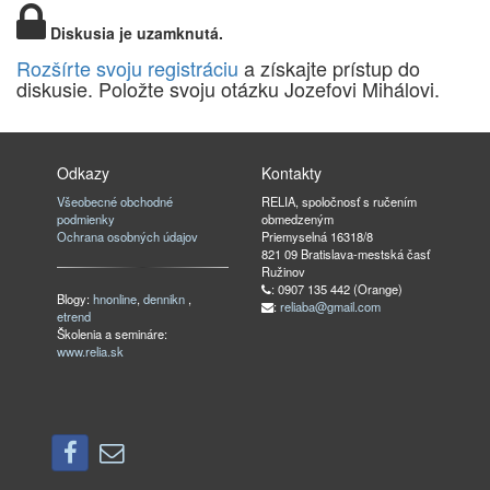
Diskusia je uzamknutá.
Rozšírte svoju registráciu
a získajte prístup do
diskusie. Položte svoju otázku Jozefovi Mihálovi.
Odkazy
Kontakty
Všeobecné obchodné
RELIA, spoločnosť s ručením
podmienky
obmedzeným
Ochrana osobných údajov
Priemyselná 16318/8
821 09 Bratislava-mestská časť
Ružinov
: 0907 135 442 (Orange)
Blogy:
hnonline
,
dennikn
,
:
reliaba@gmail.com
etrend
Školenia a semináre:
www.relia.sk