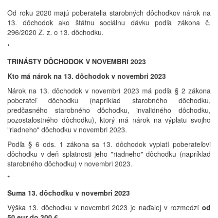
Od roku 2020 majú poberatelia starobných dôchodkov nárok na
13. dôchodok ako štátnu sociálnu dávku podľa zákona č.
296/2020 Z. z. o 13. dôchodku.
*
TRINÁSTY DÔCHODOK V NOVEMBRI 2023
Kto má nárok na 13. dôchodok v novembri 2023
Nárok na 13. dôchodok v novembri 2023 má podľa § 2 zákona
poberateľ dôchodku (napríklad starobného dôchodku,
predčasného starobného dôchodku, invalidného dôchodku,
pozostalostného dôchodku), ktorý má nárok na výplatu svojho
"riadneho" dôchodku v novembri 2023.
Podľa § 6 ods. 1 zákona sa 13. dôchodok vyplatí poberateľovi
dôchodku v deň splatnosti jeho "riadneho" dôchodku (napríklad
starobného dôchodku) v novembri 2023.
*
Suma 13. dôchodku v novembri 2023
Výška 13. dôchodku v novembri 2023 je naďalej v rozmedzí
od
50 eur do 300 €
.