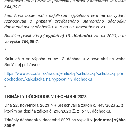
novembra 2023 priznáva predčasný starobný dôchodok vo výške
644,20 €.
Pani Anna bude mať v najbližšom výplatnom termíne po vydaní
rozhodnutia o priznaní predčasného starobného dôchodku
doplatené sumy dôchodku, a to od 30. novembra 2023.
Sociálna poisťovňa jej
vyplatí aj 13. dôchodok
za rok 2023, a to
vo výške
164,89 €
.
*
Kalkulačka na výpočet sumy 13. dôchodku v novembri na webe
Sociálnej poisťovne:
https://www.socpoist.sk/nastroje-sluzby/kalkulacky/kalkulacky-pre-
dochodcov/kalkulacka-na-vypocet-13-dochodku
*
TRINÁSTY DÔCHODOK V DECEMBRI 2023
Dňa 22. novembra 2023 NR SR schválila zákon č. 443/2023 Z. z.,
ktorým sa dopĺňa zákon č. 296/2020 Z. z. o 13. dôchodku.
Trinásty dôchodok v decembri 2023 sa vyplatí
v jednotnej výške
300 €
.